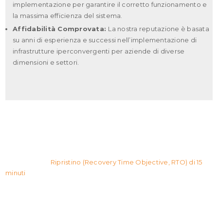
implementazione per garantire il corretto funzionamento e
la massima efficienza del sistema.
Affidabilità Comprovata:
La nostra reputazione è basata
su anni di esperienza e successi nell’implementazione di
infrastrutture iperconvergenti per aziende di diverse
dimensioni e settori.
RIPRISTINO ASSICURATO IN 15 MINUTI
L’Obiettivo di
Ripristino (Recovery Time Objective, RTO) di 15
minuti
rappresenta una pietra miliare unica nel permettere il
ripristino rapido dell’intero sistema senza causare danni
all’azienda. Fondamentale nelle nostre infrastrutture
iperconvergenti, questa soluzione non conosce limiti
dimensionali, adattandosi perfettamente a qualsiasi realtà