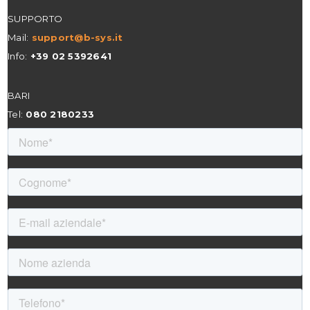
SUPPORTO
Mail:
support@b-sys.it
Info:
+39 02 5392641
BARI
Tel:
080 2180233