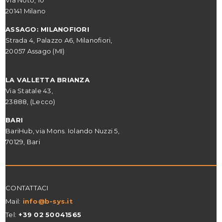
Via Noto, 10
20141 Milano
ASSAGO: MILANOFIORI
Strada 4, Palazzo A6, Milanofiori,
20057 Assago (MI)
LA VALLETTA BRIANZA
Via Statale 43,
23888, (Lecco)
BARI
BariHub, via Mons. Iolando Nuzzi 5,
70129, Bari
CONTATTACI
Mail:
info@
b-sys.it
Tel:
+39 02 50041565