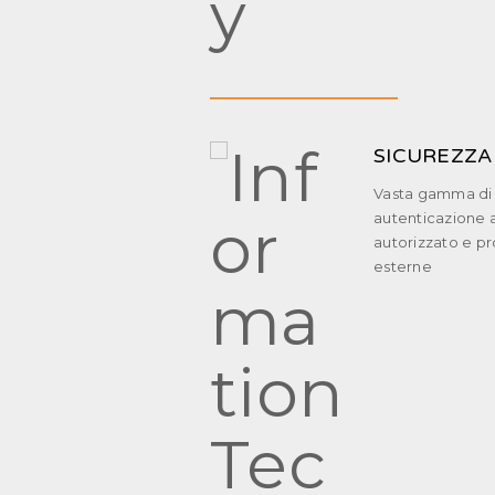
SICUREZZA 
Vasta gamma di s
autenticazione a
autorizzato e pr
esterne