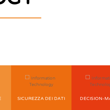
dcrumbs-re
this
E
SICUREZZA DEI DATI
DECISION-M