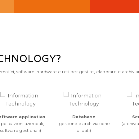
ECHNOLOGY?
 informatici, software, hardware e reti per gestire, elaborare e archi
oftware applicativo
Database
Se
applicazioni aziendali,
(gestione e archiviazione
(archivi
software gestionali)
di dati)