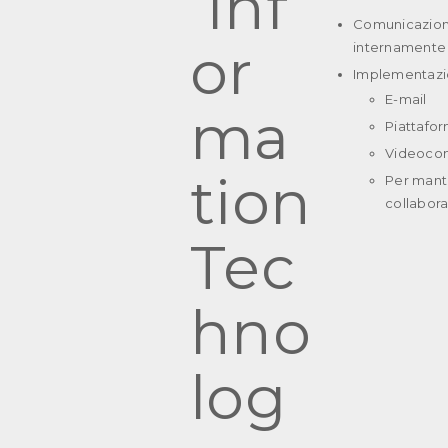
Comunicazione
internamente
Implementazi
E-mail
Piattafor
Videoco
Per mante
collabora