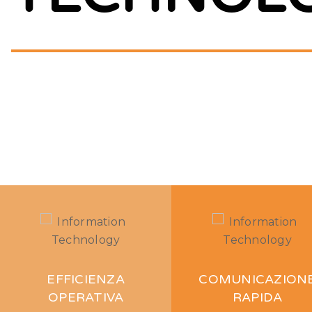
etp-brea
EFFICIENZA
COMUNICAZION
OPERATIVA
RAPIDA