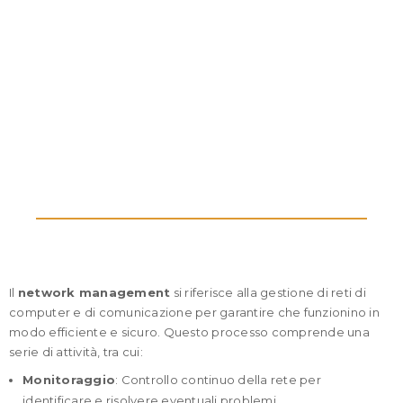
I BENEFICI
DEL
NETWORK
MANAGEMEN
T
Il
network management
si riferisce alla gestione di reti di
computer e di comunicazione per garantire che funzionino in
modo efficiente e sicuro. Questo processo comprende una
serie di attività, tra cui:
Monitoraggio
: Controllo continuo della rete per
identificare e risolvere eventuali problemi.