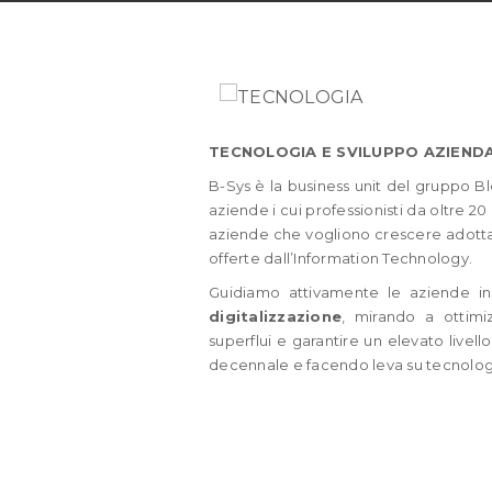
TECNOLOGIA E SVILUPPO AZIEND
B-Sys è la business unit del gruppo Bl
aziende i cui professionisti da oltre 2
aziende che vogliono crescere adottan
offerte dall’Information Technology.
Guidiamo attivamente le aziende i
digitalizzazione
, mirando a ottimiz
superflui e garantire un elevato livell
decennale e facendo leva su tecnologi