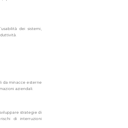
usabilità dei sistemi,
uttività.
ili da minacce esterne
rmazioni aziendali.
sviluppare strategie di
ischi di interruzioni