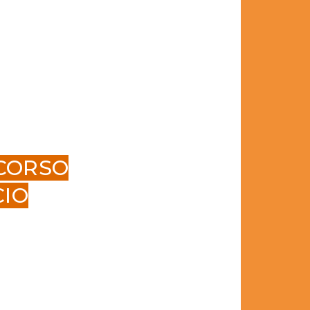
RCORSO
CIO