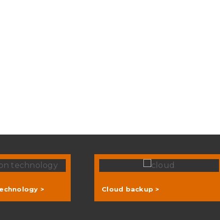
technology >
Cloud backup >