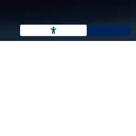
BENVENUTI IN BLENDIT
BlendIT è la società esperta di Software Solutions, IT System &
Cloud, Marketing Services e Cyber Security, i cui professionisti
da oltre 20 anni studiano e implementano soluzioni
tecnologiche per le aziende che vogliono crescere adottando