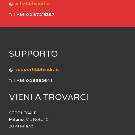
@:
info@blendit.it
Tel:
+39 02 87215357
SUPPORTO
@:
support@blendit.it
Tel:
+39 02 5392641
VIENI A TROVARCI
SEDE LEGALE
Milano
: Via Noto 10,
20141 Milano