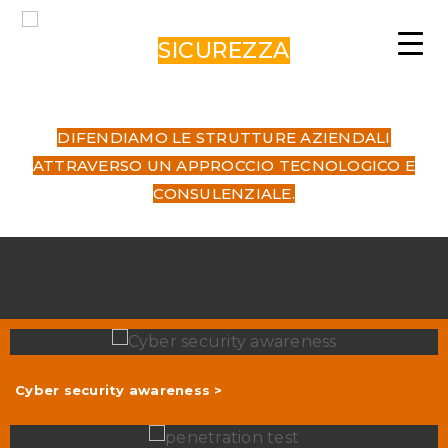
SICUREZZA
DIFENDIAMO LE STRUTTURE AZIENDALI
ATTRAVERSO UN APPROCCIO TECNOLOGICO E
CONSULENZIALE.
NOVITÀ
Cyber security awareness >