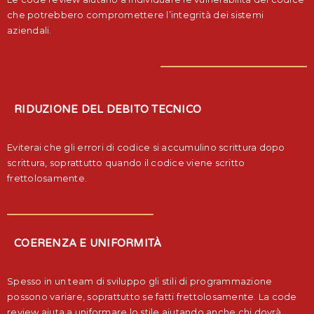
che potrebbero compromettere l’integrità dei sistemi
aziendali.
RIDUZIONE DEL DEBITO TECNICO
Eviterai che gli errori di codice si accumulino scrittura dopo
scrittura, soprattutto quando il codice viene scritto
frettolosamente.
COERENZA E UNIFORMITÀ
Spesso in un team di sviluppo gli stili di programmazione
possono variare, soprattutto se fatti frettolosamente. La code
review aiuta a uniformare lo stile aiutando anche chi dovrà