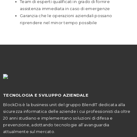
Team di esperti qualificati in grado di fornire
assistenza immediata in caso di emergenze
Garanzia che le operazioni aziendali possano
riprendere nel minor tempo possibile
TECNOLOGIA E SVILUPPO AZIENDALE
BlockDis è la business unit del gruppo BlendIT dedicata alla
sicurezza informatica delle aziende i cui professionisti da oltre
20 anni studiano e implementano soluzioni di difesa e
prevenzione, adottando tecnologie all’avanguardia
attualmente sul mercato.