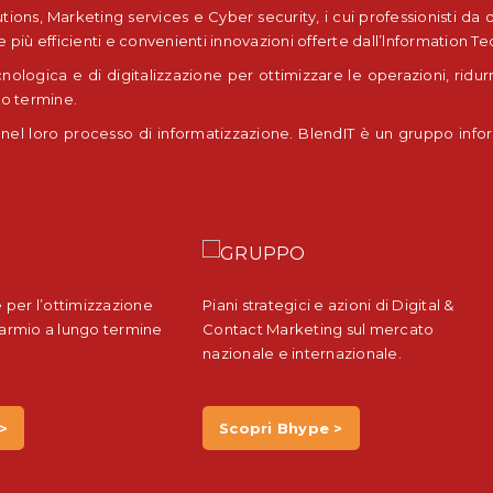
tions, Marketing services e Cyber security, i cui professionisti da
iù efficienti e convenienti innovazioni offerte dall’lnformation T
ologica e di digitalizzazione per ottimizzare le operazioni, ridur
go termine.
 nel loro processo di informatizzazione. BlendIT è un gruppo inf
 per l’ottimizzazione
Piani strategici e azioni di Digital &
sparmio a lungo termine
Contact Marketing sul mercato
nazionale e internazionale.
>
Scopri Bhype >