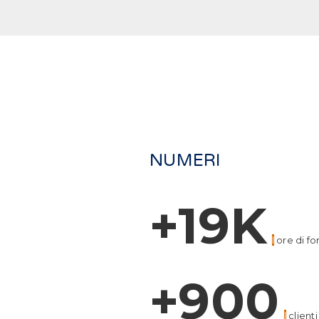
NUMERI
+19K
l
ore di f
+900
l
clienti