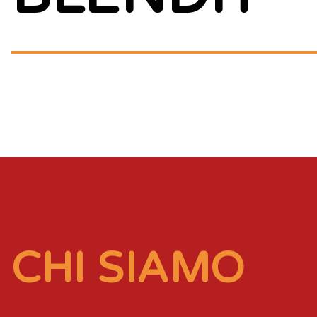
etp-breadcrumbs-replace-this
CHI SIAMO