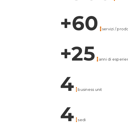
+60
l
servizi / prodo
+25
l
anni di esperie
4
l
business unit
4
l
sedi