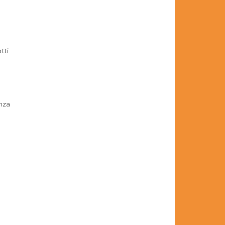
tti
nza