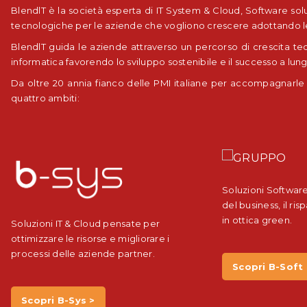
BlendlT è la società esperta di IT System & Cloud, Software solu
tecnologiche per le aziende che vogliono crescere adottando le p
BlendlT guida le aziende attraverso un percorso di crescita tecn
informatica favorendo lo sviluppo sostenibile e il successo a lun
Da oltre 20 annia fianco delle PMI italiane per accompagnarle
quattro ambiti:
Soluzioni Software
del business, il ri
in ottica green.
Soluzioni IT & Cloud pensate per
ottimizzare le risorse e migliorare i
processi delle aziende partner.
Scopri B-Soft 
Scopri B-Sys >