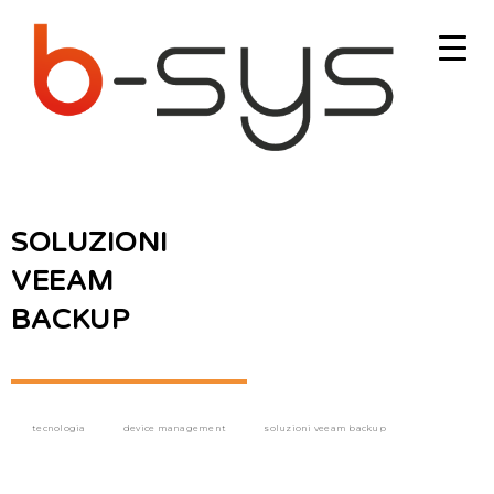
SOLUZIONI
VEEAM
BACKUP
tecnologia
device management
soluzioni veeam backup