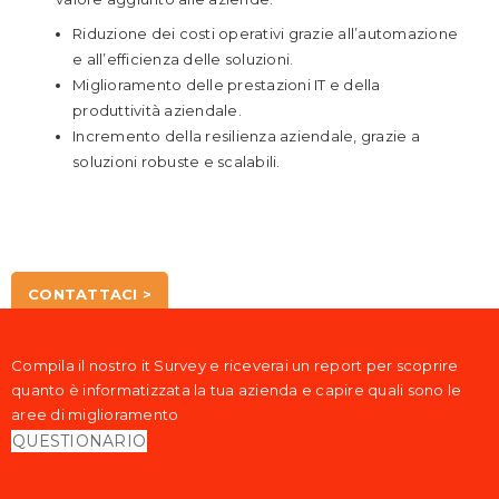
Riduzione dei costi operativi grazie all’automazione
e all’efficienza delle soluzioni.
Miglioramento delle prestazioni IT e della
produttività aziendale.
Incremento della resilienza aziendale, grazie a
soluzioni robuste e scalabili.
CONTATTACI >
Compila il nostro it Survey e riceverai un report per scoprire
quanto è informatizzata la tua azienda e capire quali sono le
aree di miglioramento
QUESTIONARIO