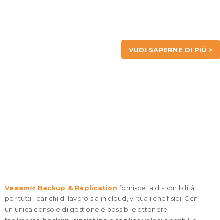
VUOI SAPERNE DI PIÚ >
QUANTE VERSIONI CI SONO?
Veeam® Backup & Replication
fornisce la disponibilità
per tutti i carichi di lavoro sia in cloud, virtuali che fisici. Con
un’unica console di gestione è possibile ottenere
facilmente
backup
,
ripristino
e
replica
veloci, flessibili e