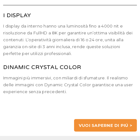
I DISPLAY
I display da interno hanno una luminosità fino a 4000 nit e
risoluzione da FullHD a 8K per garantire un’ottima visibilità dei
contenuti. L’operatività giornaliera di 16 o 24 ore, unita alla
garanzia on-site di 3 anni inclusa, rende queste soluzioni
perfette per utilizzi professionali.
DINAMIC CRYSTAL COLOR
Immagini più immersivi, con miliardi di sfumature. Il realismo
delle immagini con Dynamic Crystal Color garantisce una user
experience senza precedenti.
VUOI SAPERNE DI PIÚ >