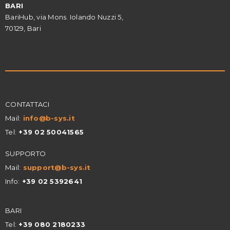
BARI
BariHub, via Mons. Iolando Nuzzi 5,
70129, Bari
CONTATTACI
Mail:
info@
b-sys.it
Tel:
+39 02 50041565
SUPPORTO
Mail:
support@b-sys.it
Info:
+39 02 5392641
BARI
Tel:
+39 080 2180233