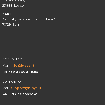
Via Statale 43,
23888, Lecco
BARI
BariHub, via Mons. Iolando Nuzzi 5,
70129, Bari
CONTATTACI
Mail:
info@
b-sys.it
Tel:
+39 02 50041565
SUPPORTO
Mail:
support@b-sys.it
Info:
+39 02 5392641