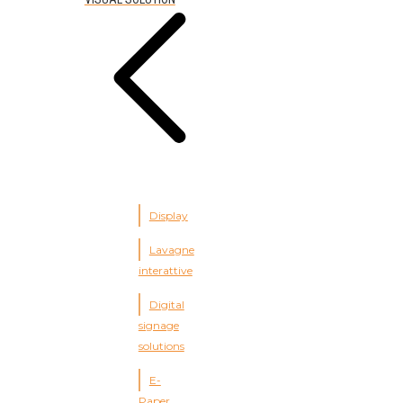
Display
Lavagne
interattive
Digital
signage
solutions
E-
Paper