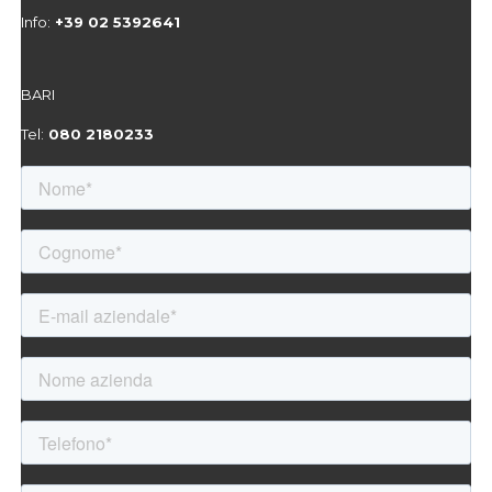
Info:
+39 02 5392641
BARI
Tel:
080 2180233