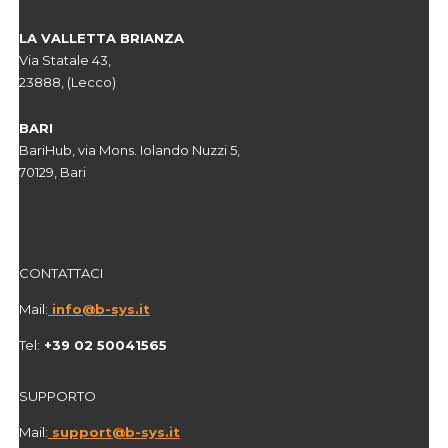
LA VALLETTA BRIANZA
Via Statale 43,
23888, (Lecco)
BARI
BariHub, via Mons. Iolando Nuzzi 5,
70129, Bari
CONTATTACI
Mail:
info@
b-sys.it
Tel:
+39 02 50041565
SUPPORTO
Mail:
support@b-sys.it