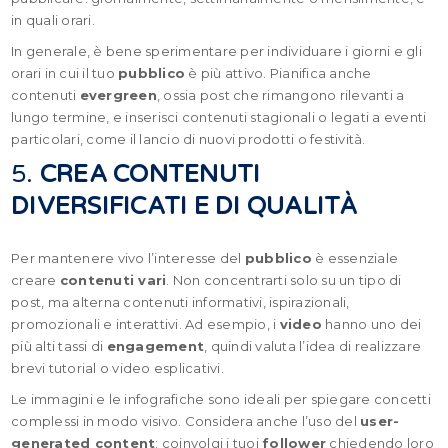
in quali orari.
In generale, è bene sperimentare per individuare i giorni e gli
orari in cui il tuo
pubblico
è più attivo. Pianifica anche
contenuti
evergreen
, ossia post che rimangono rilevanti a
lungo termine, e inserisci contenuti stagionali o legati a eventi
particolari, come il lancio di nuovi prodotti o festività.
5.
CREA CONTENUTI
DIVERSIFICATI E DI QUALITÀ
Per mantenere vivo l’interesse del
pubblico
è essenziale
creare
contenuti vari
. Non concentrarti solo su un tipo di
post, ma alterna contenuti informativi, ispirazionali,
promozionali e interattivi. Ad esempio, i
video
hanno uno dei
più alti tassi di
engagement
, quindi valuta l’idea di realizzare
brevi tutorial o video esplicativi.
Le immagini e le infografiche sono ideali per spiegare concetti
complessi in modo visivo. Considera anche l’uso del
user-
generated content
: coinvolgi i tuoi
follower
chiedendo loro