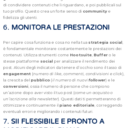
di condividere contenuti che li riguardano, e poi pubblicali sul
tuo profilo. Questo crea un forte senso di
community
e
fidelizza gli utenti.
6.
MONITORA LE PRESTAZIONI
Per capire cosa funziona e cosa no nella tua
strategia social
,
è fondamentale monitorare costantemente le prestazioni dei
contenuti. Utilizza strumenti come
Hootsuite
,
Buffer
o le
stesse piattaforme
social
per analizzare il rendimento dei
post. Alcuni degli indicatori da tenere d’occhio sono il tasso di
engagement
(
numero di like, commenti, condivisioni e click
),
la crescita del
pubblico
(
il numero di nuovi
follower
) e le
conversioni
, ossia il numero di persone che compiono
un’azione dopo aver visto il tuo post (
come un acquisto o
un’iscrizione alla newsletter
). Questi dati ti permetteranno di
ottimizzare continuamente il
piano editoriale
, correggendo
eventuali errori e migliorando i contenuti futuri.
7.
SII FLESSIBILE E PRONTO A