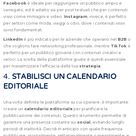
Facebook
è ideale per raggiungere un pubblico ampio e
variegato, ed è adatto sia per post testuali che per contenuti
visivi come immagini e video.
Instagram
, invece, è perfetto
per settori come moda, viaggi o cibo, dove i contenuti visivi
sono fondamentali.
LinkedIn
è più indicato per le aziende che operano nel
B2B
o
che vogliono fare networking professionale, mentre
TikTok
è
perfetto per un pubblico giovane con contenuti creativi e
veloci. La scelta delle piattaforme giuste è quindi essenziale
per massimizzare l’efficacia della tua
strategia
.
4.
STABILISCI UN CALENDARIO
EDITORIALE
Una volta definite le piattaforme su cui operare, è importante
creare un
calendario editoriale
per pianificare la
pubblicazione dei contenuti. Questo strumento permette di
garantire una presenza costante sui
social
, evitando lunghi
periodi di inattività. Decidi in anticipo con quale frequenza
pubblicare: giornalmente, settimanalmente o mensilmente, e