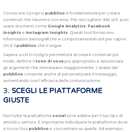
Conoscere il proprio
pubblico
è fondamentale per creare
contenuti che risuonino con esso. Per raccogliere dati utili, puoi
usare strumenti come
Google Analytics
,
Facebook
Insights
e
Instagram Insights
. Questi tool forniscono
informazioni demografiche e comportamentali utili per capire
chi è il
pubblico
che ti segue.
Sapere a chi ti rivolgi ti permetterà di creare contenuti più
mirati, definire il
tono di voce
più appropriato e selezionare
gli argomenti che interessano maggiormente. L’analisi del
pubblico
consente anche di personalizzare il messaggio,
aumentando così l’efficacia della comunicazione.
3.
SCEGLI LE PIATTAFORME
GIUSTE
Non tutte le piattaforme
social
sono adatte per il tuo tipo di
attività o settore. È importante individuare le piattaforme dove
si trova il tuo
pubblico
e concentrarsi su quelle. Ad esempio,