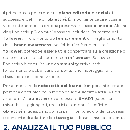
Il primo passo per creare un
piano editoriale social
di
successo è definire gli
obiettivi
. È importante capire cosa si
vuole ottenere dalla propria presenza sui
social media
. Alcuni
degli obiettivi più comuni possono includere l’aumento dei
follower
, l’incremento dell’
engagement
o il miglioramento
della
brand awareness
. Se l’obiettivo è aumentare i
follower
, potrebbe essere utile concentrarsi sulla creazione di
contenuti virali o collaborare con
influencer
. Se invece
l’obiettivo è costruire una
community
attiva, sarà
fondamentale pubblicare contenuti che incoraggiano la
discussione e la condivisione.
Per aumentare la
notorietà del brand
, è importante creare
post che comunichino in modo chiaro e accattivante i valori
aziendali. Gli
obiettivi
devono essere
SMART
(specifici,
misurabili, raggiungibili, realistici e temporali). Definire
obiettivi
in questo modo facilita il monitoraggio dei progressi
e consente di adattare la
strategia
in base ai risultati ottenuti.
2.
ANALIZZA IL TUO PUBBLICO