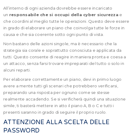
All’interno di ogni azienda dovrebbe essere incaricato
un
responsabile che si occupi della cyber sicurezza
e
che coordini al meglio tutte le operazioni. Questo deve essere
in grado di elaborare un piano che coinvolga tutte le forze in
causa e che sia coerente sotto ogni punto di vista.
Non bastano delle azioni singole, ma è necessario che la
strategia sia corale e soprattutto conosciuta e applicata da
tutti. Questo consente di reagire in maniera pronta e coesa a
un attacco, senza farsi trovare impreparati del tutto o solo in
alcuni reparti.
Per elaborare correttamente un piano, devi in primo luogo
avere a mente tutti gli scenari che potrebbero verificarsi,
preparando una risposta per ognuno come se stesse
realmente accadendo. Se si verificherà quindi una situazione
simile, ti basterà mettere in atto il piano A, B o C e tutti i
presenti saranno in grado di seguire il proprio ruolo.
ATTENZIONE ALLA SCELTA DELLE
PASSWORD