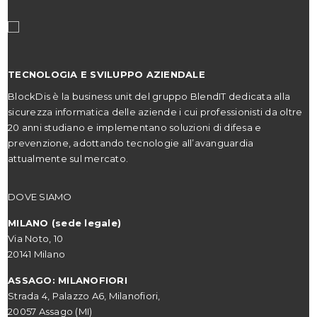
TECNOLOGIA E SVILUPPO AZIENDALE
BlockDis è la business unit del gruppo BlendIT dedicata alla
sicurezza informatica delle aziende i cui professionisti da oltre
20 anni studiano e implementano soluzioni di difesa e
prevenzione, adottando tecnologie all’avanguardia
attualmente sul mercato.
DOVE SIAMO
MILANO (sede legale)
Via Noto, 10
20141 Milano
ASSAGO: MILANOFIORI
Strada 4, Palazzo A6, Milanofiori,
20057 Assago (MI)