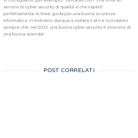
Vi consigliamo, per esempio, “blockdis.com” che offre un
servizio di cyber security di qualità e che rispetti
perfettamente le linee guida per una buona sicurezza
informatica. Vi invitiamo dunque a visitare il sito e ricordatevi
sempre che, nel 2023, una buona cyber security è sinonimo di
una buona azienda!
POST CORRELATI