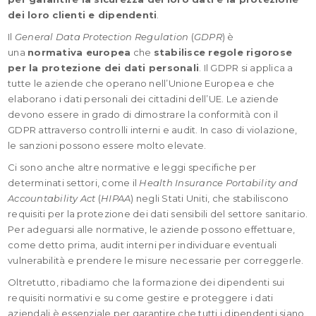
dei loro clienti e dipendenti
.
Il
General Data Protection Regulation
(
GDPR
) è
una
normativa europea
che
stabilisce regole rigorose
per la protezione dei dati personali
. Il GDPR si applica a
tutte le aziende che operano nell’Unione Europea e che
elaborano i dati personali dei cittadini dell’UE. Le aziende
devono essere in grado di dimostrare la conformità con il
GDPR attraverso controlli interni e audit. In caso di violazione,
le sanzioni possono essere molto elevate.
Ci sono anche altre normative e leggi specifiche per
determinati settori, come il
Health Insurance Portability and
Accountability Act
(
HIPAA
) negli Stati Uniti, che stabiliscono
requisiti per la protezione dei dati sensibili del settore sanitario.
Per adeguarsi alle normative, le aziende possono effettuare,
come detto prima, audit interni per individuare eventuali
vulnerabilità e prendere le misure necessarie per correggerle.
Oltretutto, ribadiamo che la formazione dei dipendenti sui
requisiti normativi e su come gestire e proteggere i dati
aziendali è essenziale per garantire che tutti i dipendenti siano