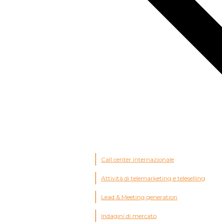
Call center internazionale
Attività di telemarketing e teleselling
Lead & Meeting generation
Indagini di mercato