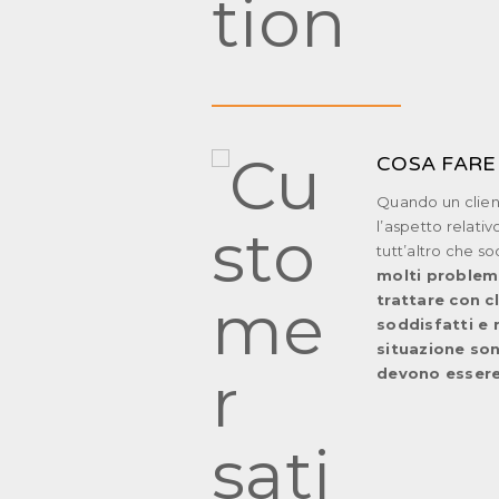
COSA FARE
Quando un client
l’aspetto relati
tutt’altro che s
molti problemi
trattare con 
soddisfatti e
situazione so
devono essere