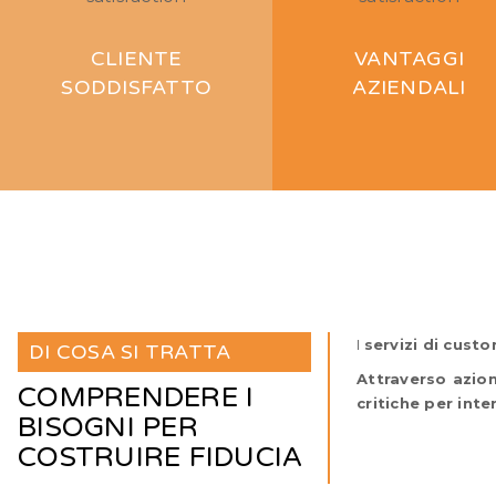
CLIENTE
VANTAGGI
SODDISFATTO
AZIENDALI
I
servizi di cust
DI COSA SI TRATTA
Attraverso azion
COMPRENDERE I
critiche per int
BISOGNI PER
COSTRUIRE FIDUCIA