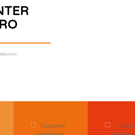
NTER
ERO
sfaction