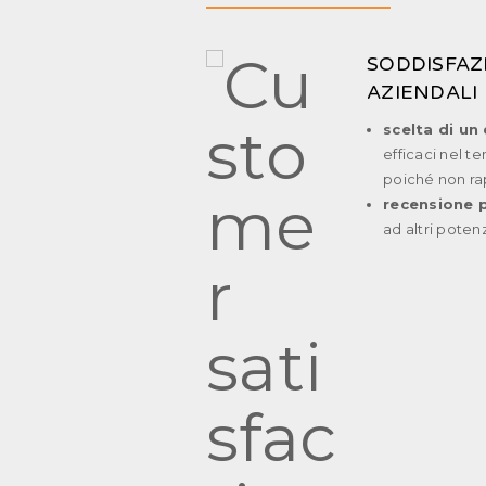
SODDISFAZ
AZIENDALI
scelta di un
efficaci nel 
poiché non ra
recensione p
ad altri potenz