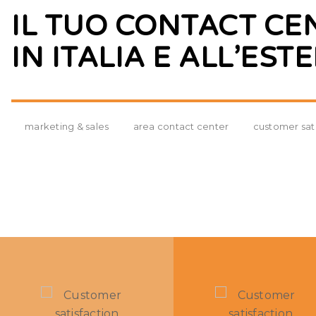
IL TUO CONTACT CE
IN ITALIA E ALL’EST
marketing & sales
area contact center
customer sati