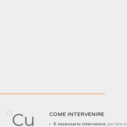
COME INTERVENIRE
È necessario intervenire
, per fare 